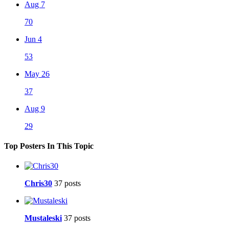
Aug 7
70
Jun 4
53
May 26
37
Aug 9
29
Top Posters In This Topic
Chris30
37 posts
Mustaleski
37 posts