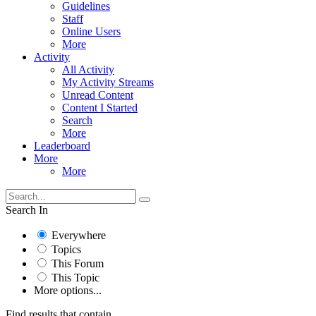
Guidelines
Staff
Online Users
More
Activity
All Activity
My Activity Streams
Unread Content
Content I Started
Search
More
Leaderboard
More
More
Search In
Everywhere
Topics
This Forum
This Topic
More options...
Find results that contain...