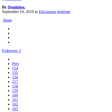
By
Deminion
,
September 10, 2019
in
Discussion générale
Share
Followers
3
Prev
154
155
156
157
158
159
160
161
162
163