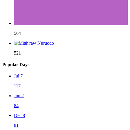
564
521
Popular Days
Jul 7
117
Jun 2
84
Dec 8
81