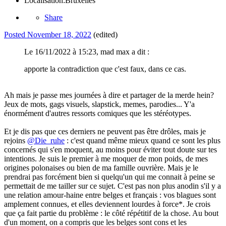
Localisation:
Bruxelles
Share
Posted
November 18, 2022
(edited)
Le 16/11/2022 à 15:23, mad max a dit :
apporte la contradiction que c'est faux, dans ce cas.
Ah mais je passe mes journées à dire et partager de la merde hein?
Jeux de mots, gags visuels, slapstick, memes, parodies... Y'a
énormément d'autres ressorts comiques que les stéréotypes.
Et je dis pas que ces derniers ne peuvent pas être drôles, mais je
rejoins
@Die_ruhe
: c'est quand même mieux quand ce sont les plus
concernés qui s'en moquent, au moins pour éviter tout doute sur tes
intentions. Je suis le premier à me moquer de mon poids, de mes
origines polonaises ou bien de ma famille ouvrière. Mais je le
prendrai pas forcément bien si quelqu'un qui me connait à peine se
permettait de me tailler sur ce sujet. C'est pas non plus anodin s'il y a
une relation amour-haine entre belges et français : vos blagues sont
amplement connues, et elles deviennent lourdes à force*. Je crois
que ça fait partie du problème : le côté répétitif de la chose. Au bout
d'un moment, on a compris que les belges sont cons et les