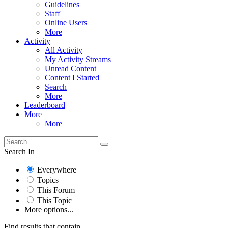
Guidelines
Staff
Online Users
More
Activity
All Activity
My Activity Streams
Unread Content
Content I Started
Search
More
Leaderboard
More
More
Search In
Everywhere
Topics
This Forum
This Topic
More options...
Find results that contain...