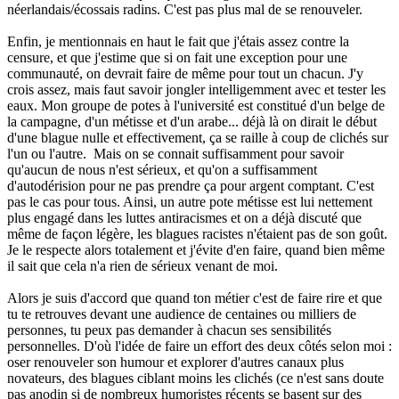
néerlandais/écossais radins. C'est pas plus mal de se renouveler.
Enfin, je mentionnais en haut le fait que j'étais assez contre la
censure, et que j'estime que si on fait une exception pour une
communauté, on devrait faire de même pour tout un chacun. J'y
crois assez, mais faut savoir jongler intelligemment avec et tester les
eaux. Mon groupe de potes à l'université est constitué d'un belge de
la campagne, d'un métisse et d'un arabe... déjà là on dirait le début
d'une blague nulle et effectivement, ça se raille à coup de clichés sur
l'un ou l'autre. Mais on se connait suffisamment pour savoir
qu'aucun de nous n'est sérieux, et qu'on a suffisamment
d'autodérision pour ne pas prendre ça pour argent comptant. C'est
pas le cas pour tous. Ainsi, un autre pote métisse est lui nettement
plus engagé dans les luttes antiracismes et on a déjà discuté que
même de façon légère, les blagues racistes n'étaient pas de son goût.
Je le respecte alors totalement et j'évite d'en faire, quand bien même
il sait que cela n'a rien de sérieux venant de moi.
Alors je suis d'accord que quand ton métier c'est de faire rire et que
tu te retrouves devant une audience de centaines ou milliers de
personnes, tu peux pas demander à chacun ses sensibilités
personnelles. D'où l'idée de faire un effort des deux côtés selon moi :
oser renouveler son humour et explorer d'autres canaux plus
novateurs, des blagues ciblant moins les clichés (ce n'est sans doute
pas anodin si de nombreux humoristes récents se basent sur des