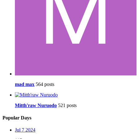
mad max
564 posts
Mitth'raw Nuruodo
521 posts
Popular Days
Jul 7 2024