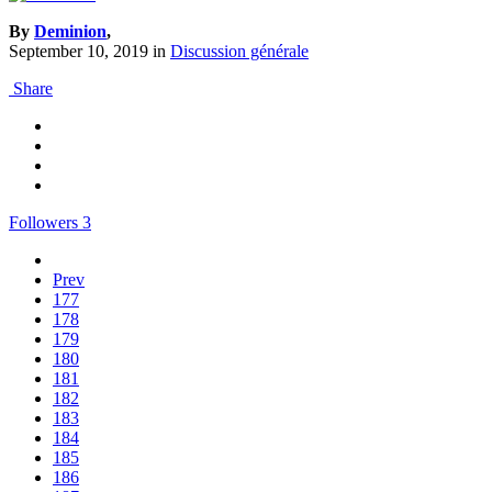
By
Deminion
,
September 10, 2019
in
Discussion générale
Share
Followers
3
Prev
177
178
179
180
181
182
183
184
185
186