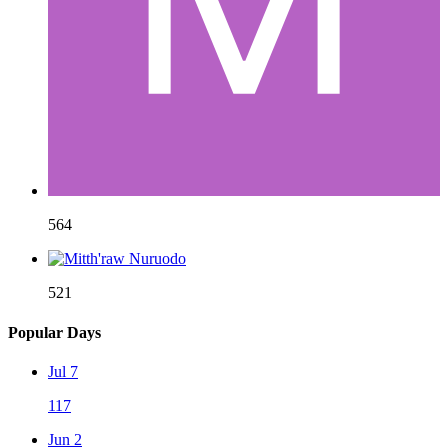
564
521
Popular Days
Jul 7
117
Jun 2