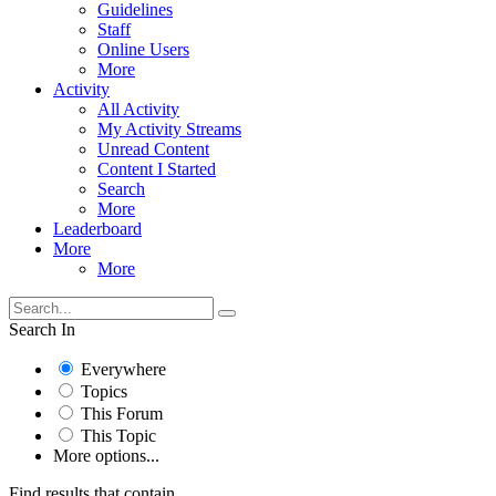
Guidelines
Staff
Online Users
More
Activity
All Activity
My Activity Streams
Unread Content
Content I Started
Search
More
Leaderboard
More
More
Search In
Everywhere
Topics
This Forum
This Topic
More options...
Find results that contain...