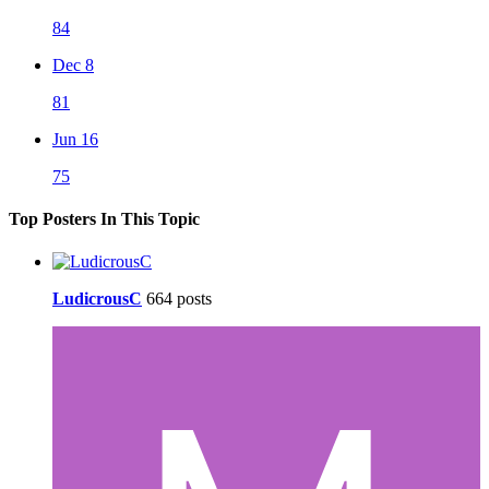
84
Dec 8
81
Jun 16
75
Top Posters In This Topic
LudicrousC
664 posts