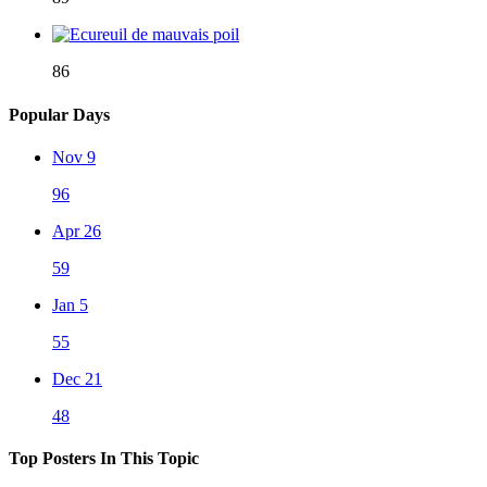
86
Popular Days
Nov 9
96
Apr 26
59
Jan 5
55
Dec 21
48
Top Posters In This Topic