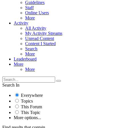
Guidelines
Staff
Online Users
More
Activity
All Activity
My Activity Streams
Unread Content
Content I Started
Search
More
Leaderboard
More
More
Search In
Everywhere
Topics
This Forum
This Topic
More options...
Find results that contain...