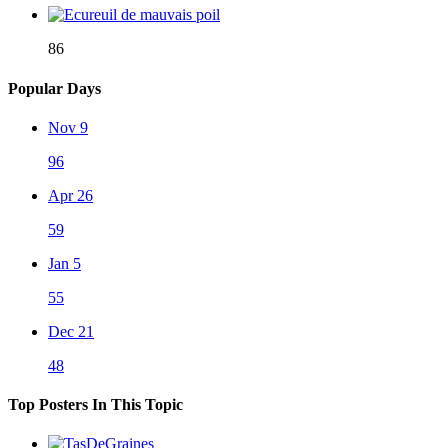
86
Popular Days
Nov 9
96
Apr 26
59
Jan 5
55
Dec 21
48
Top Posters In This Topic