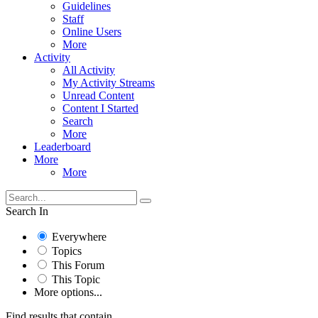
Guidelines
Staff
Online Users
More
Activity
All Activity
My Activity Streams
Unread Content
Content I Started
Search
More
Leaderboard
More
More
Search In
Everywhere
Topics
This Forum
This Topic
More options...
Find results that contain...