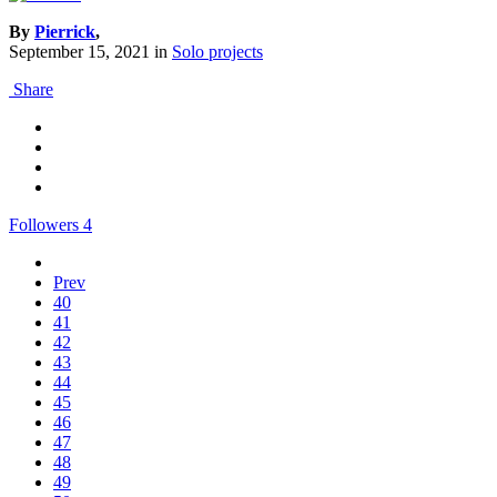
By
Pierrick
,
September 15, 2021
in
Solo projects
Share
Followers
4
Prev
40
41
42
43
44
45
46
47
48
49