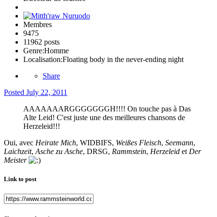
Membres
9475
11962 posts
Genre:
Homme
Localisation:
Floating body in the never-ending night
Share
Posted
July 22, 2011
AAAAAAARGGGGGGGH!!!! On touche pas à Das
Alte Leid! C'est juste une des meilleures chansons de
Herzeleid!!!
Oui, avec
Heirate Mich
, WIDBIFS,
Weißes Fleisch
,
Seemann
,
Laichzeit
,
Asche zu Asche
, DRSG,
Rammstein
,
Herzeleid
et
Der
Meister
Link to post