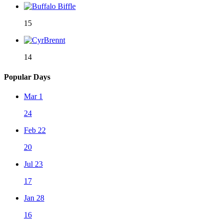
15
14
Popular Days
Mar 1
24
Feb 22
20
Jul 23
17
Jan 28
16