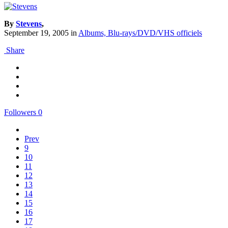
By
Stevens
,
September 19, 2005
in
Albums, Blu-rays/DVD/VHS officiels
Share
Followers
0
Prev
9
10
11
12
13
14
15
16
17