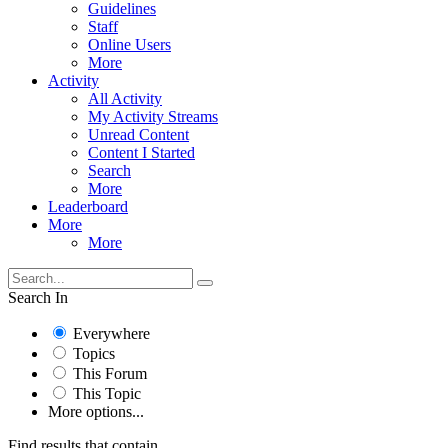
Guidelines
Staff
Online Users
More
Activity
All Activity
My Activity Streams
Unread Content
Content I Started
Search
More
Leaderboard
More
More
Search In
Everywhere
Topics
This Forum
This Topic
More options...
Find results that contain...