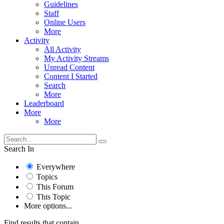
Guidelines
Staff
Online Users
More
Activity
All Activity
My Activity Streams
Unread Content
Content I Started
Search
More
Leaderboard
More
More
Search In
Everywhere
Topics
This Forum
This Topic
More options...
Find results that contain...