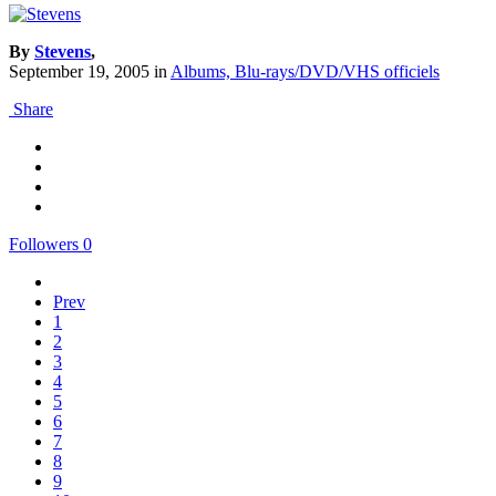
By
Stevens
,
September 19, 2005
in
Albums, Blu-rays/DVD/VHS officiels
Share
Followers
0
Prev
1
2
3
4
5
6
7
8
9