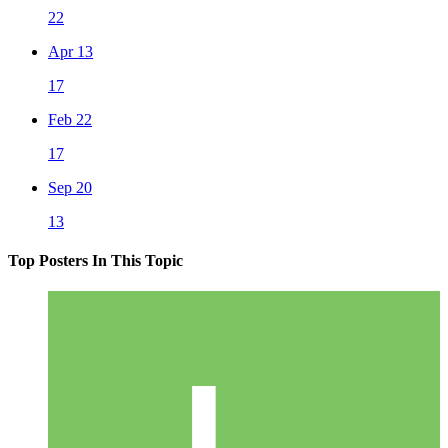
22
Apr 13
17
Feb 22
17
Sep 20
13
Top Posters In This Topic