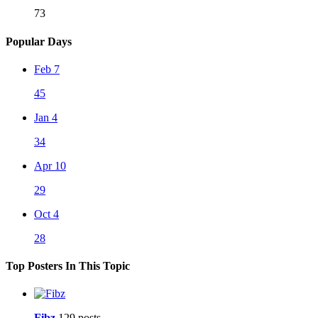
73
Popular Days
Feb 7
45
Jan 4
34
Apr 10
29
Oct 4
28
Top Posters In This Topic
Fibz
129 posts