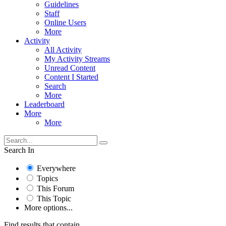
Guidelines
Staff
Online Users
More
Activity
All Activity
My Activity Streams
Unread Content
Content I Started
Search
More
Leaderboard
More
More
Search In
Everywhere
Topics
This Forum
This Topic
More options...
Find results that contain...