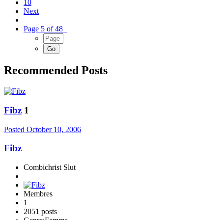
10
Next
Page 5 of 48
Recommended Posts
Fibz
1
Posted
October 10, 2006
Fibz
Combichrist Slut
Membres
1
2051 posts