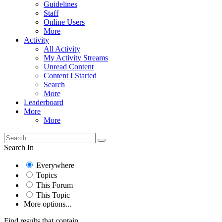
Guidelines
Staff
Online Users
More
Activity
All Activity
My Activity Streams
Unread Content
Content I Started
Search
More
Leaderboard
More
More
Search In
Everywhere
Topics
This Forum
This Topic
More options...
Find results that contain...