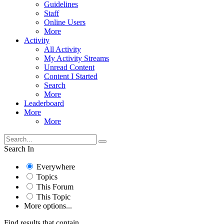
Guidelines
Staff
Online Users
More
Activity
All Activity
My Activity Streams
Unread Content
Content I Started
Search
More
Leaderboard
More
More
Search In
Everywhere
Topics
This Forum
This Topic
More options...
Find results that contain...