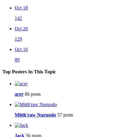
Oct 18
142
Oct 20
129
Oct 16
89
Top Posters In This Topic
acer
86 posts
Mitth'raw Nuruodo
57 posts
Jack
56 posts