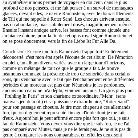
au synthétiseur nous permet de voyager en douceur, dans le plus
profond de nos pensées, et me fait penser à un survol de montagnes
glacées, devant elles, le navire Rammstein, avec le doux sifflements
de Till qui me rappelle à Roter Sand. Les choeurs arrivent ensuite,
pas en abondance, mais subtilement dosés, magnifiquement même.
Ensuite l'instant antique arrive, les basses font comme ajoutée une
ambiance épique, pour la fin de cet opus royal signé Rammstein, et
on se pose doucement, vers la fin de Liebe Ist Fur Alle Da.
Conclusion: Encore une fois Rammstein frappe fort! Entièrement
déconcerté, c'est mon état après l'écoute de cet album. De l'émotion
en plein, un album divers, variés, avec un large tour d'horizons,
comme un mélange de tout ce que le groupe a fait. Je trouve
néamoins dommage la présence de trop de sonoritée dans certains
sons, qui s'enchaine avec le fait que l'enchainement entre diffèrentes
périodes d'un morceau est plus dur. Néamoins je les pardonnes,
aucuns morceaux ne m'a déplu, vraiment aucuns. Un gros plus pour
"Fruhling In Paris" et son charisme extraordinaire,"Mehr" (sans
mauvais jeu de mot ) et sa puissance extraordinaire, "Roter Sand"
pour son passage en choeurs. Je tire mon chapeau à ces allemands
fou, qui on dignement representé l'image d'idole dont je me fait
d'eux. Aujourd'hui je peut affirmé encore plus fort que oui, je suis
fan de Rammstein. Vous devez vous dire que je suis fou, je ne l'ai
pas comparé avec Mutter, mais je ne le ferais pas. Je ne suis pas du
genre à comparer les nons comparables, en effet les deux sont