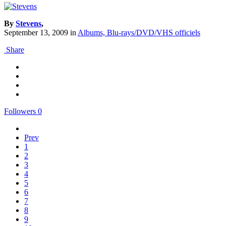
By
Stevens
,
September 13, 2009
in
Albums, Blu-rays/DVD/VHS officiels
Share
Followers
0
Prev
1
2
3
4
5
6
7
8
9