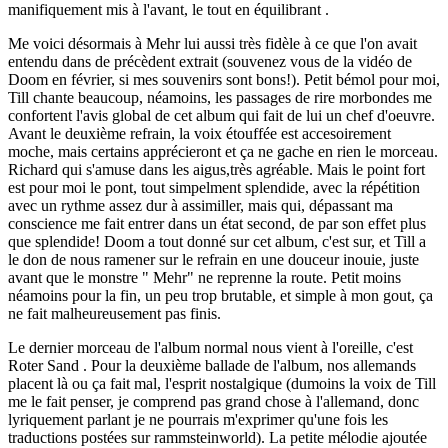
manifiquement mis à l'avant, le tout en équilibrant .
Me voici désormais à Mehr lui aussi très fidèle à ce que l'on avait
entendu dans de précèdent extrait (souvenez vous de la vidéo de
Doom en février, si mes souvenirs sont bons!). Petit bémol pour moi,
Till chante beaucoup, néamoins, les passages de rire morbondes me
confortent l'avis global de cet album qui fait de lui un chef d'oeuvre.
Avant le deuxième refrain, la voix étouffée est accesoirement
moche, mais certains apprécieront et ça ne gache en rien le morceau.
Richard qui s'amuse dans les aigus,très agréable. Mais le point fort
est pour moi le pont, tout simpelment splendide, avec la répétition
avec un rythme assez dur à assimiller, mais qui, dépassant ma
conscience me fait entrer dans un état second, de par son effet plus
que splendide! Doom a tout donné sur cet album, c'est sur, et Till a
le don de nous ramener sur le refrain en une douceur inouie, juste
avant que le monstre " Mehr" ne reprenne la route. Petit moins
néamoins pour la fin, un peu trop brutable, et simple à mon gout, ça
ne fait malheureusement pas finis.
Le dernier morceau de l'album normal nous vient à l'oreille, c'est
Roter Sand . Pour la deuxième ballade de l'album, nos allemands
placent là ou ça fait mal, l'esprit nostalgique (dumoins la voix de Till
me le fait penser, je comprend pas grand chose à l'allemand, donc
lyriquement parlant je ne pourrais m'exprimer qu'une fois les
traductions postées sur rammsteinworld). La petite mélodie ajoutée