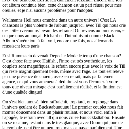
cet album continue bien, cette chanson est un pari réussi pour mes
oreilles, et je n'ai aucuns problèmes pour l'adopter.
Wailmanns Heil nous emmène dans un autre univers! C'est LA
chansons la plus violente de l'album jusqu'ici, avec Till qui nous crie
des "Stterrveennnns" avant les refrains! On reviens au rammstein, et
ce que nous annonçait Richard en l'introduisant comme Black
Album s'avère tout à fait vrai, encore une fois, nos allemands
réussisent leurs paris.
Et si Rammstein devenait Depeche Mode le temp d'une chanson?
C'est chose faite avec Haifish , l'intro est très synthétique, les
couplets sont magnifiques, le refrain encore plus avec la voix de Till
qui reste magnifiquement belle, même avec l'age. Le tout est relevé
par une présence de choeur, assez en retrait, mais parfaitement
agencé, ce qui vous amenera à déduire -si vous l'écoutez à votre
tour- que niveau mixage c'est parfaitement réalisé, et la finition est
d'une qualitée dingue!
On s'est bien amusé, bien raffraichit, trop tard, on replonge dans
l'univers geulant de Buckstabuuuuuu! Le premier couplet nous fait
monter doucement dans un plaisir rutilant, et nous voici enfin à
l'apogée, le refrain avec till qui nous criiee Buucckksttabbu! Ensuite
on se recalme, restant dans le très glauque, avec Doom qui joue de
la cymbale, peut être un peu trop, mais ça passe parfaitement. Une