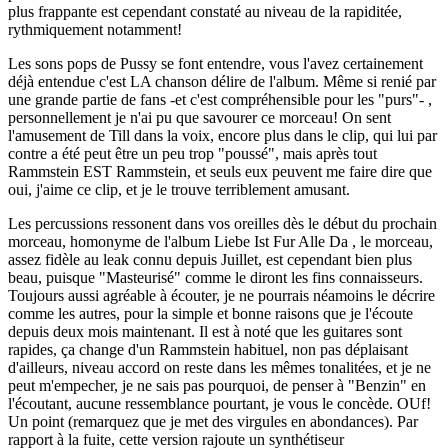
plus frappante est cependant constaté au niveau de la rapiditée,
rythmiquement notamment!
Les sons pops de Pussy se font entendre, vous l'avez certainement
déjà entendue c'est LA chanson délire de l'album. Même si renié par
une grande partie de fans -et c'est compréhensible pour les "purs"- ,
personnellement je n'ai pu que savourer ce morceau! On sent
l'amusement de Till dans la voix, encore plus dans le clip, qui lui par
contre a été peut être un peu trop "poussé", mais après tout
Rammstein EST Rammstein, et seuls eux peuvent me faire dire que
oui, j'aime ce clip, et je le trouve terriblement amusant.
Les percussions ressonent dans vos oreilles dès le début du prochain
morceau, homonyme de l'album Liebe Ist Fur Alle Da , le morceau,
assez fidèle au leak connu depuis Juillet, est cependant bien plus
beau, puisque "Masteurisé" comme le diront les fins connaisseurs.
Toujours aussi agréable à écouter, je ne pourrais néamoins le décrire
comme les autres, pour la simple et bonne raisons que je l'écoute
depuis deux mois maintenant. Il est à noté que les guitares sont
rapides, ça change d'un Rammstein habituel, non pas déplaisant
d'ailleurs, niveau accord on reste dans les mêmes tonalitées, et je ne
peut m'empecher, je ne sais pas pourquoi, de penser à "Benzin" en
l'écoutant, aucune ressemblance pourtant, je vous le concède. OUf!
Un point (remarquez que je met des virgules en abondances). Par
rapport à la fuite, cette version rajoute un synthétiseur