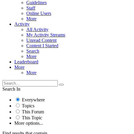
Guidelines
Staff
Online Users
More
Activity
All Activity
My Activity Streams
Unread Content
Content I Started
Search
More
Leaderboard
More
More
Search In
Everywhere
Topics
This Forum
This Topic
More options...
Find results that contain...