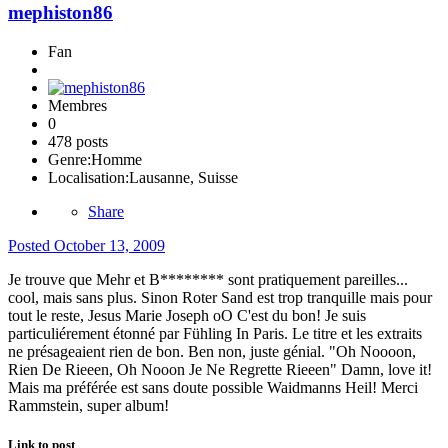
mephiston86
Fan
Membres
0
478 posts
Genre:
Homme
Localisation:
Lausanne, Suisse
Share
Posted
October 13, 2009
Je trouve que Mehr et B******** sont pratiquement pareilles...
cool, mais sans plus. Sinon Roter Sand est trop tranquille mais pour
tout le reste, Jesus Marie Joseph oO C'est du bon! Je suis
particuliérement étonné par Fühling In Paris. Le titre et les extraits
ne présageaient rien de bon. Ben non, juste génial. "Oh Noooon,
Rien De Rieeen, Oh Nooon Je Ne Regrette Rieeen" Damn, love it!
Mais ma préférée est sans doute possible Waidmanns Heil! Merci
Rammstein, super album!
Link to post