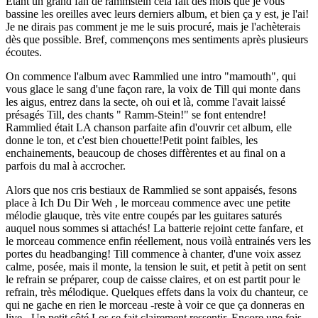
Etant un grand fan de rammstein celà fait des mois que je vous
bassine les oreilles avec leurs derniers album, et bien ça y est, je l'ai!
Je ne dirais pas comment je me le suis procuré, mais je l'achèterais
dès que possible. Bref, commençons mes sentiments après plusieurs
écoutes.
On commence l'album avec Rammlied une intro "mamouth", qui
vous glace le sang d'une façon rare, la voix de Till qui monte dans
les aigus, entrez dans la secte, oh oui et là, comme l'avait laissé
présagés Till, des chants " Ramm-Stein!" se font entendre!
Rammlied était LA chanson parfaite afin d'ouvrir cet album, elle
donne le ton, et c'est bien chouette!Petit point faibles, les
enchainements, beaucoup de choses diffèrentes et au final on a
parfois du mal à accrocher.
Alors que nos cris bestiaux de Rammlied se sont appaisés, fesons
place à Ich Du Dir Weh , le morceau commence avec une petite
mélodie glauque, très vite entre coupés par les guitares saturés
auquel nous sommes si attachés! La batterie rejoint cette fanfare, et
le morceau commence enfin réellement, nous voilà entrainés vers les
portes du headbanging! Till commence à chanter, d'une voix assez
calme, posée, mais il monte, la tension le suit, et petit à petit on sent
le refrain se préparer, coup de caisse claires, et on est partit pour le
refrain, très mélodique. Quelques effets dans la voix du chanteur, ce
qui ne gache en rien le morceau -reste à voir ce que ça donneras en
live-. Un petit côté Los se fait clairement ressentir. Encore une fois,