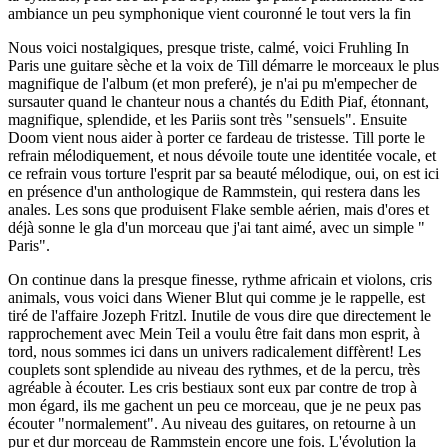
ambiance un peu symphonique vient couronné le tout vers la fin
Nous voici nostalgiques, presque triste, calmé, voici Fruhling In
Paris une guitare sèche et la voix de Till démarre le morceaux le plus
magnifique de l'album (et mon preferé), je n'ai pu m'empecher de
sursauter quand le chanteur nous a chantés du Edith Piaf, étonnant,
magnifique, splendide, et les Pariis sont très "sensuels". Ensuite
Doom vient nous aider à porter ce fardeau de tristesse. Till porte le
refrain mélodiquement, et nous dévoile toute une identitée vocale, et
ce refrain vous torture l'esprit par sa beauté mélodique, oui, on est ici
en présence d'un anthologique de Rammstein, qui restera dans les
anales. Les sons que produisent Flake semble aérien, mais d'ores et
déjà sonne le gla d'un morceau que j'ai tant aimé, avec un simple "
Paris".
On continue dans la presque finesse, rythme africain et violons, cris
animals, vous voici dans Wiener Blut qui comme je le rappelle, est
tiré de l'affaire Jozeph Fritzl. Inutile de vous dire que directement le
rapprochement avec Mein Teil a voulu être fait dans mon esprit, à
tord, nous sommes ici dans un univers radicalement diffèrent! Les
couplets sont splendide au niveau des rythmes, et de la percu, très
agréable à écouter. Les cris bestiaux sont eux par contre de trop à
mon égard, ils me gachent un peu ce morceau, que je ne peux pas
écouter "normalement". Au niveau des guitares, on retourne à un
pur et dur morceau de Rammstein encore une fois. L'évolution la