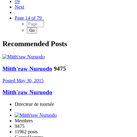
19
Next
Page 14 of 79
Recommended Posts
Mitth'raw Nuruodo
9475
Posted
May 30, 2015
Mitth'raw Nuruodo
Directeur de tournée
Membres
9475
11962 posts