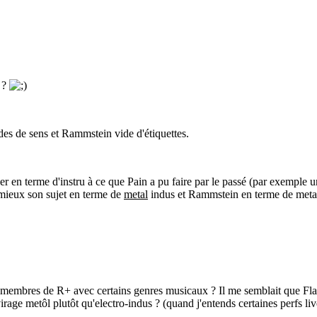
l ?
ides de sens et Rammstein vide d'étiquettes.
nser en terme d'instru à ce que Pain a pu faire par le passé (par exempl
 mieux son sujet en terme de
metal
indus et Rammstein en terme de met
s membres de R+ avec certains genres musicaux ? Il me semblait que Fla
virage metôl plutôt qu'electro-indus ? (quand j'entends certaines perfs l