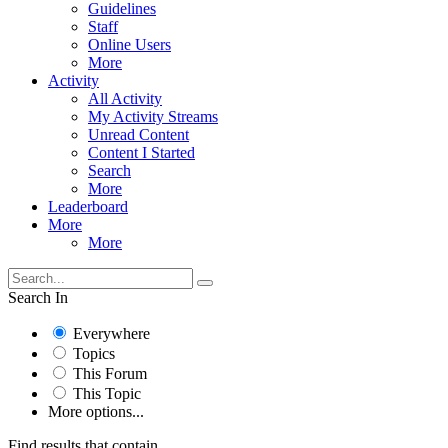
Guidelines
Staff
Online Users
More
Activity
All Activity
My Activity Streams
Unread Content
Content I Started
Search
More
Leaderboard
More
More
Search In
Everywhere
Topics
This Forum
This Topic
More options...
Find results that contain...