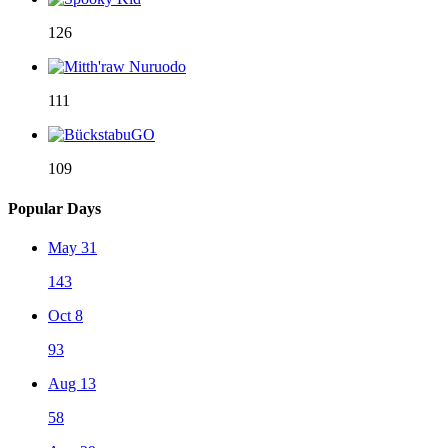
126
111
109
Popular Days
May 31
143
Oct 8
93
Aug 13
58