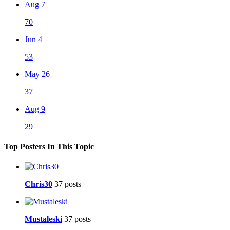
Aug 7
70
Jun 4
53
May 26
37
Aug 9
29
Top Posters In This Topic
Chris30
37 posts
Mustaleski
37 posts