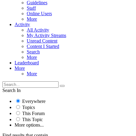
Guidelines
Staff
Online Users
More
Activity
All Activity
My Activity Streams
Unread Content
Content I Started
Search
More
Leaderboard
More
More
Search In
Everywhere
Topics
This Forum
This Topic
More options...
Find results that contain...