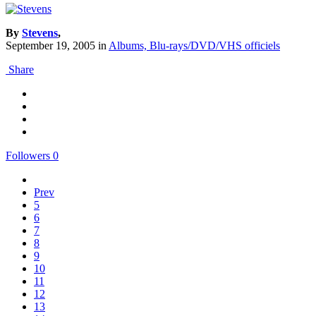
By
Stevens
,
September 19, 2005
in
Albums, Blu-rays/DVD/VHS officiels
Share
Followers
0
Prev
5
6
7
8
9
10
11
12
13