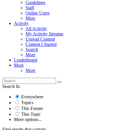
Guidelines
Staff
Online Users
More
Activity
All Activity
My Activity Streams
Unread Content
Content I Started
Search
More
Leaderboard
More
More
Search In
Everywhere
Topics
This Forum
This Topic
More options...
Find results that contain...