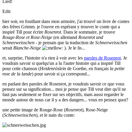
Lied!
Edit:
hier soir, en fouillant dans mon armoire, j'ai trouvé un livre de contes
des frères Grimm. je l'ouvre en espérant y trouver le conte qui a
inspiré Till pour écrire
Rosenrot
. Dans le sommaire, je trouve
Rouge-Rose et Rose-Neige
(en allemand
Rosenrot und
Schneeweisschen
- je pensais que la traduction de
Schneeweisschen
serait
Blanche-Neige
). Je le lis...
et, surprise, l'histoire n'a rien à voir avec les
paroles de Rosenrot
. Je
voudrais savoir si quelqu'un a lu l'autre histoire qui a inspiré Till
pour cette chanson (
Heidenröslein
de Goethe, en français
la petite
rose de la lande
) pour savoir si ça correspond...
en parlant des paroles de Rosenrot, je voudrais savoir ce que vous
pensez sur sa signification... moi je pense que Till veut dire qu'il ne
faut pas seulement se fixer sur ses objectifs, mais aussi regarder le
monde autour de nous car il y a des dangers... vous en pensez quoi?
une petite image de Rouge-Rose (
Rosenrot
), Rose-Neige
(
Schneeweisschen
), et le nain du conte: