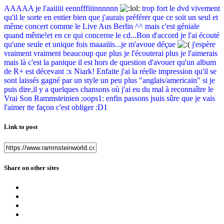
AAAAA je l'aaiiiii eennfffiiinnnnnn
trop fort le dvd vivement
qu'il le sorte en entier bien que j'aurais préférer que ce soit un seul et
même concert comme le Live Aus Berlin ^^ mais c'est géniale
quand même!et en ce qui concerne le cd...Bon d'accord je l'ai écouté
qu'une seule et unique fois maaaiiis...je m'avoue déçue
j'espère
vraiment vraiment beaucoup que plus je l'écouterai plus je l'aimerais
mais là c'est la panique il est hors de question d'avouer qu'un album
de R+ est décevant :x Niark! Enfaite j'ai la réelle impression qu'il se
sont laissés gagné par un style un peu plus "anglais/americain" si je
puis dire,il y a quelques chansons où j'ai eu du mal à reconnaître le
Vrai Son Rammsteinien :oops1: enfin passons jsuis sûre que je vais
l'aimer tte façon c'est obliger :D1
Link to post
Share on other sites