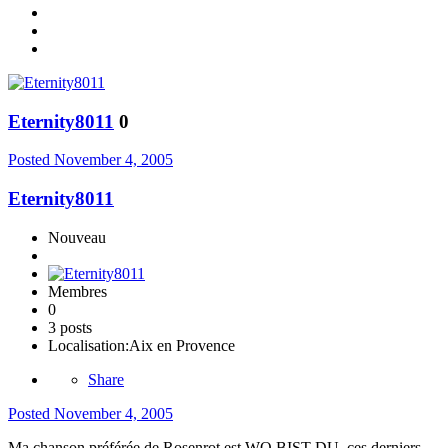
Eternity8011
0
Posted
November 4, 2005
Eternity8011
Nouveau
Membres
0
3 posts
Localisation:
Aix en Provence
Share
Posted
November 4, 2005
Ma chanson préférée de Rosenrot est WO BIST DU, ces derniers