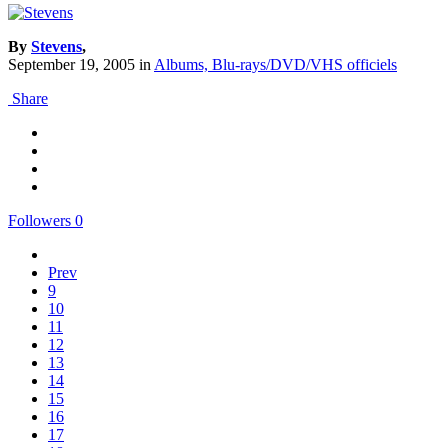
By
Stevens
,
September 19, 2005
in
Albums, Blu-rays/DVD/VHS officiels
Share
Followers
0
Prev
9
10
11
12
13
14
15
16
17