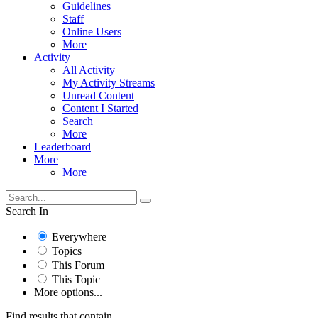
Guidelines
Staff
Online Users
More
Activity
All Activity
My Activity Streams
Unread Content
Content I Started
Search
More
Leaderboard
More
More
Search In
Everywhere
Topics
This Forum
This Topic
More options...
Find results that contain...