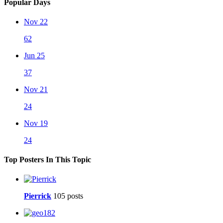
Popular Days
Nov 22
62
Jun 25
37
Nov 21
24
Nov 19
24
Top Posters In This Topic
Pierrick
105 posts