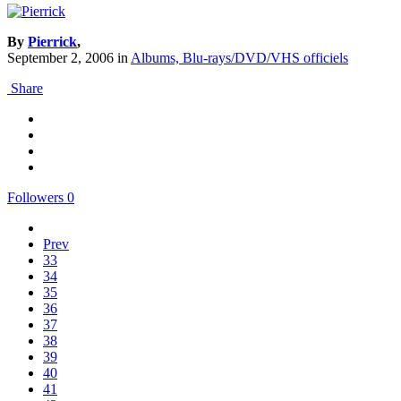
By
Pierrick
,
September 2, 2006
in
Albums, Blu-rays/DVD/VHS officiels
Share
Followers
0
Prev
33
34
35
36
37
38
39
40
41