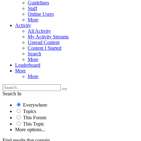
Guidelines
Staff
Online Users
More
Activity
All Activity
My Activity Streams
Unread Content
Content I Started
Search
More
Leaderboard
More
More
Search In
Everywhere
Topics
This Forum
This Topic
More options...
Find results that contain...