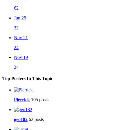
62
Jun 25
37
Nov 21
24
Nov 19
24
Top Posters In This Topic
Pierrick
105 posts
geo182
62 posts