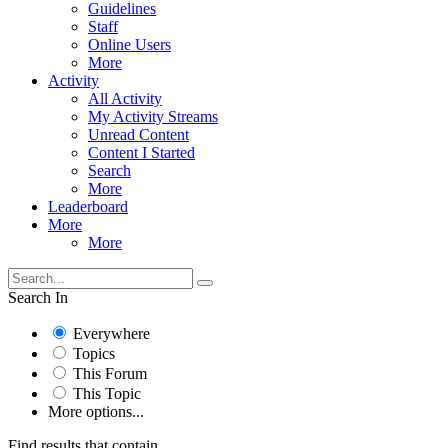
Guidelines
Staff
Online Users
More
Activity
All Activity
My Activity Streams
Unread Content
Content I Started
Search
More
Leaderboard
More
More
Search In
Everywhere
Topics
This Forum
This Topic
More options...
Find results that contain...