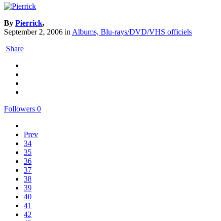
By
Pierrick
,
September 2, 2006
in
Albums, Blu-rays/DVD/VHS officiels
Share
Followers
0
Prev
34
35
36
37
38
39
40
41
42