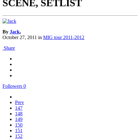
SCENE, SETLIST
By
Jack
,
October 27, 2011
in
MIG tour 2011-2012
Share
Followers
0
Prev
147
148
149
150
151
152