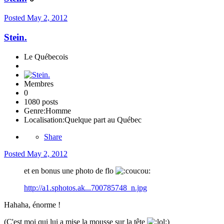
Posted
May 2, 2012
Stein.
Le Québecois
Membres
0
1080 posts
Genre:
Homme
Localisation:
Quelque part au Québec
Share
Posted
May 2, 2012
et en bonus une photo de flo
http://a1.sphotos.ak...700785748_n.jpg
Hahaha, énorme !
(C'est moi qui lui a mise la mousse sur la tête
)