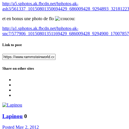
http://a5.sphotos.ak.fbcdn.net/hphotos-ak-
ash3/561337_10150801350694429_686009428_9294893_32181223
et en bonus une photo de flo
http://a1.sphotos.ak.fbcdn.net/hphotos-ak-
snc7/577906_10150801351169429_686009428_9294900_17007857
Link to post
Share on other sites
Lapinou
0
Posted
May 2, 2012