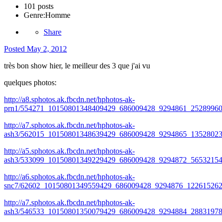
101 posts
Genre:
Homme
Share
Posted
May 2, 2012
très bon show hier, le meilleur des 3 que j'ai vu
quelques photos:
http://a8.sphotos.ak.fbcdn.net/hphotos-ak-
prn1/554271_10150801348409429_686009428_9294861_25289960
http://a7.sphotos.ak.fbcdn.net/hphotos-ak-
ash3/562015_10150801348639429_686009428_9294865_13528023
http://a5.sphotos.ak.fbcdn.net/hphotos-ak-
ash3/533099_10150801349229429_686009428_9294872_56532154
http://a6.sphotos.ak.fbcdn.net/hphotos-ak-
snc7/62602_10150801349559429_686009428_9294876_122615262
http://a7.sphotos.ak.fbcdn.net/hphotos-ak-
ash3/546533_10150801350079429_686009428_9294884_28831978