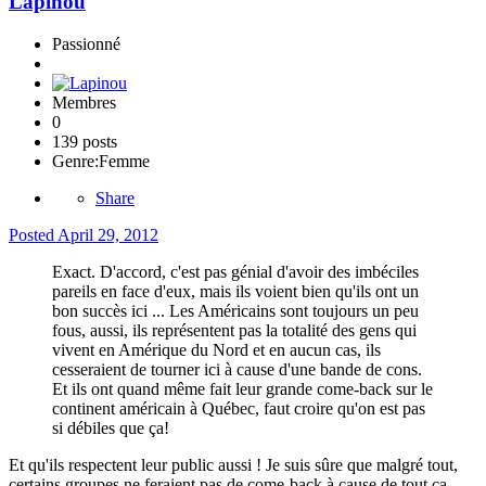
Lapinou
Passionné
Membres
0
139 posts
Genre:
Femme
Share
Posted
April 29, 2012
Exact. D'accord, c'est pas génial d'avoir des imbéciles
pareils en face d'eux, mais ils voient bien qu'ils ont un
bon succès ici ... Les Américains sont toujours un peu
fous, aussi, ils représentent pas la totalité des gens qui
vivent en Amérique du Nord et en aucun cas, ils
cesseraient de tourner ici à cause d'une bande de cons.
Et ils ont quand même fait leur grande come-back sur le
continent américain à Québec, faut croire qu'on est pas
si débiles que ça!
Et qu'ils respectent leur public aussi ! Je suis sûre que malgré tout,
certains groupes ne feraient pas de come-back à cause de tout ça...