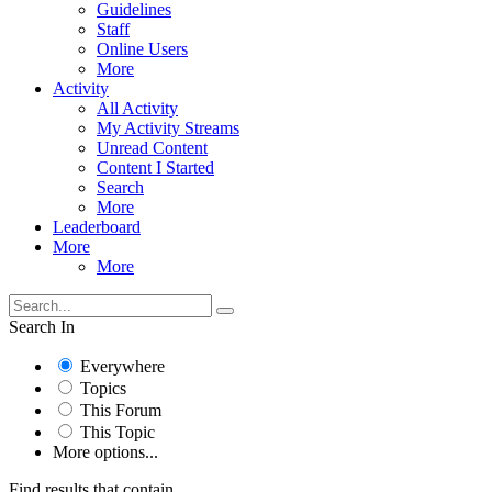
Guidelines
Staff
Online Users
More
Activity
All Activity
My Activity Streams
Unread Content
Content I Started
Search
More
Leaderboard
More
More
Search In
Everywhere
Topics
This Forum
This Topic
More options...
Find results that contain...