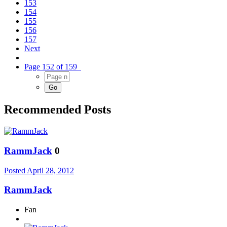
153
154
155
156
157
Next
Page 152 of 159
Recommended Posts
RammJack
0
Posted
April 28, 2012
RammJack
Fan