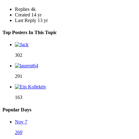
Replies
4k
Created
14 yr
Last Reply
13 yr
Top Posters In This Topic
302
291
163
Popular Days
Nov 7
269