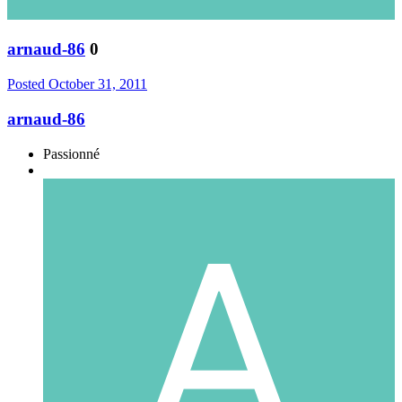
arnaud-86
0
Posted
October 31, 2011
arnaud-86
Passionné