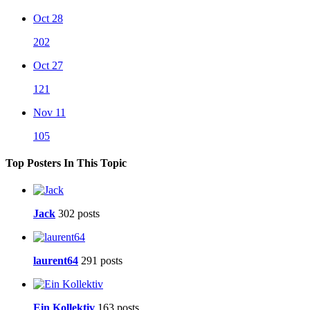
Oct 28
202
Oct 27
121
Nov 11
105
Top Posters In This Topic
Jack
302 posts
laurent64
291 posts
Ein Kollektiv
163 posts