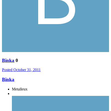
Binka
0
Posted
October 31, 2011
Binka
Metalleux