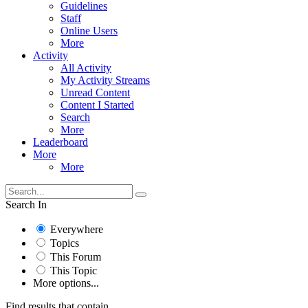
Guidelines
Staff
Online Users
More
Activity
All Activity
My Activity Streams
Unread Content
Content I Started
Search
More
Leaderboard
More
More
Search In
Everywhere
Topics
This Forum
This Topic
More options...
Find results that contain...