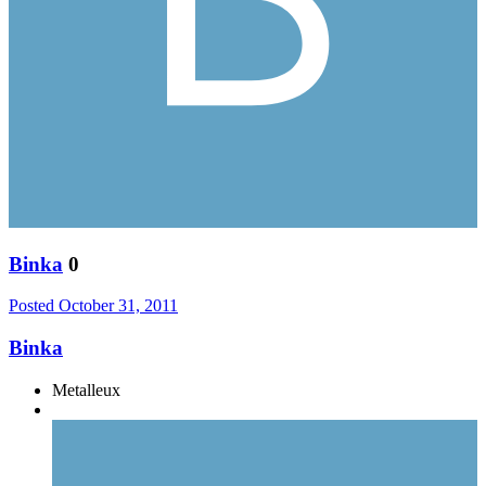
Binka
0
Posted
October 31, 2011
Binka
Metalleux