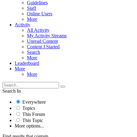
Guidelines
Staff
Online Users
More
Activity
All Activity
My Activity Streams
Unread Content
Content I Started
Search
More
Leaderboard
More
More
Search In
Everywhere
Topics
This Forum
This Topic
More options...
Find results that contain...