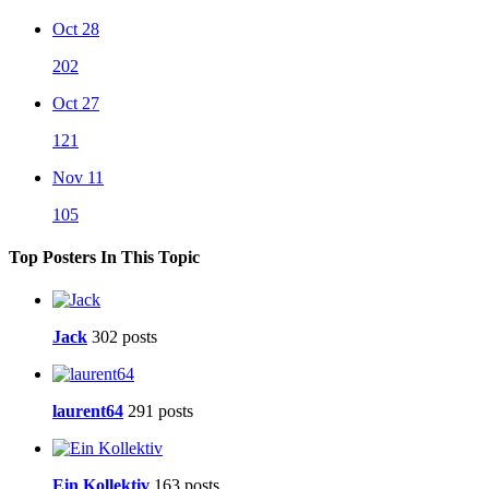
Oct 28
202
Oct 27
121
Nov 11
105
Top Posters In This Topic
Jack
302 posts
laurent64
291 posts
Ein Kollektiv
163 posts