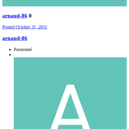
arnaud-86
0
Posted
October 31, 2011
arnaud-86
Passionné