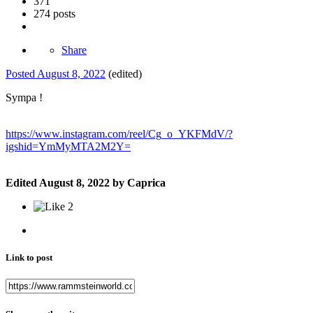
371
274 posts
Share
Posted
August 8, 2022
(edited)
Sympa !
https://www.instagram.com/reel/Cg_o_YKFMdV/?
igshid=YmMyMTA2M2Y=
Edited
August 8, 2022
by Caprica
2
Link to post