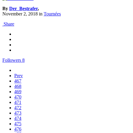
By
Der_Bestrafer
,
November 2, 2018
in
Tournées
Share
Followers
8
Prev
467
468
469
470
471
472
473
474
475
476