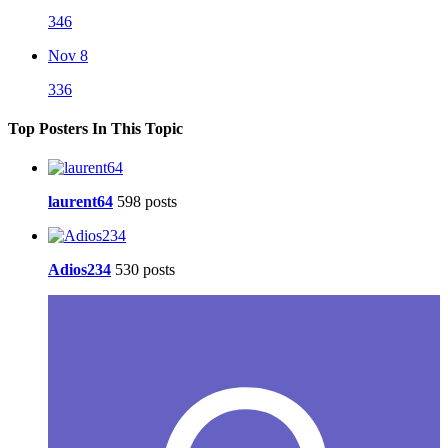
346
Nov 8
336
Top Posters In This Topic
laurent64
598 posts
Adios234
530 posts