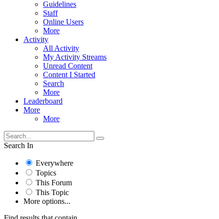
Guidelines
Staff
Online Users
More
Activity
All Activity
My Activity Streams
Unread Content
Content I Started
Search
More
Leaderboard
More
More
Search In
Everywhere
Topics
This Forum
This Topic
More options...
Find results that contain...