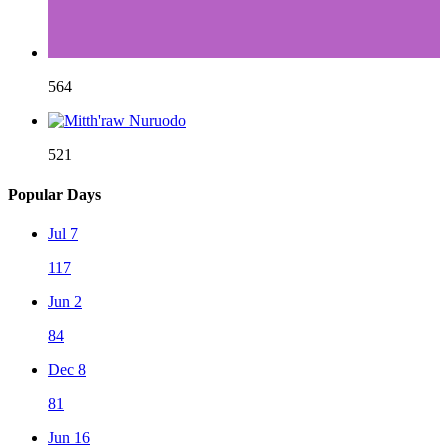
564
521
Popular Days
Jul 7
117
Jun 2
84
Dec 8
81
Jun 16