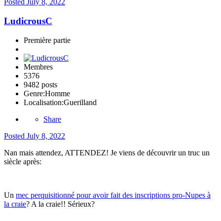
Posted
July 8, 2022
LudicrousC
Première partie
Membres
5376
9482 posts
Genre:
Homme
Localisation:
Guerilland
Share
Posted
July 8, 2022
Nan mais attendez, ATTENDEZ! Je viens de découvrir un truc un
siècle après:
Un
mec perquisitionné pour avoir fait des inscriptions pro-Nupes à
la craie
? A la craie!! Sérieux?