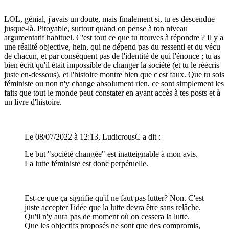
LOL, génial, j'avais un doute, mais finalement si, tu es descendue
jusque-là. Pitoyable, surtout quand on pense à ton niveau
argumentatif habituel. C'est tout ce que tu trouves à répondre ? Il y a
une réalité objective, hein, qui ne dépend pas du ressenti et du vécu
de chacun, et par conséquent pas de l'identité de qui l'énonce ; tu as
bien écrit qu'il était impossible de changer la société (et tu le réécris
juste en-dessous), et l'histoire montre bien que c'est faux. Que tu sois
féministe ou non n'y change absolument rien, ce sont simplement les
faits que tout le monde peut constater en ayant accès à tes posts et à
un livre d'histoire.
Le 08/07/2022 à 12:13, LudicrousC a dit :
Le but "société changée" est inatteignable à mon avis.
La lutte féministe est donc perpétuelle.
Est-ce que ça signifie qu'il ne faut pas lutter? Non. C'est
juste accepter l'idée que la lutte devra être sans relâche.
Qu'il n'y aura pas de moment où on cessera la lutte.
Que les objectifs proposés ne sont que des compromis,