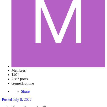
Membres
1401
2587 posts
Genre:
Homme
Share
Posted
July 8, 2022