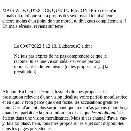
MAIS WTF, QU'EST-CE QUE TU RACONTES ??? Je n'ai
jamais dit quoi que soit à propos des sex toys ni ici ni ailleurs,
encore moins d'un point de vue moral, tu divagues complètement !!
Eh mais sérieux, reviens sur terre !
Le 08/07/2022 à 12:13, LudicrousC a dit :
Ne fais pas exprès de ne pas comprendre ce que je
raconte: tu as une vision idéaliste, voire parfois
moralisatrice du féminisme (cf tes propos sur [...] la
prostitution).
Ah bon. Eh bien je t'écoute, lesquels de mes propos sur la
prostitution relèvent d'une vision idéaliste voire parfois moralisatrice
et en quoi ? Non parce que c'est facile, les accusations gratuites,
hein. C'est d'autant plus surprenant que tu ne m'as jamais répondu ça
quand on parlait de la prostitution : tu disais que
les abolitionnistes
étaient dans une vision moralisatrice. Mais si t'as changé d'avis, vas-
y, fais-toi plais', hein, tous mes propos sur le sujet sont disponibles
dans les pages précédentes.