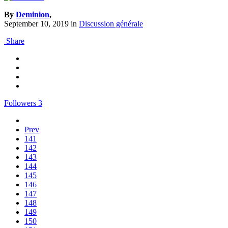
By
Deminion
,
September 10, 2019
in
Discussion générale
Share
Followers
3
Prev
141
142
143
144
145
146
147
148
149
150