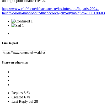
un impôt pour financer les JO
https://www.rtl.fr/actu/debats-societe/les-infos-de-8h-paris-2024-
faudra-t-il-un-impot-pour-financer-les-jeux-olympiques-7900170603
1
1
Link to post
Share on other sites
Replies
6.6k
Created
6 yr
Last Reply
Jul 28