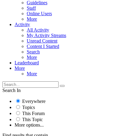
Guidelines
Staff
Online Users
More
Activity
All Activity
My Activity Streams
Unread Content
Content I Started
Search
More
Leaderboard
More
More
Search In
Everywhere
Topics
This Forum
This Topic
More options...
Find results that contain...