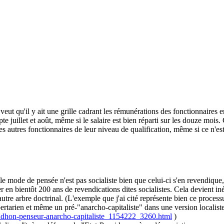
ut qu'il y ait une grille cadrant les rémunérations des fonctionnaires en f
 juillet et août, même si le salaire est bien réparti sur les douze mois. C
s autres fonctionnaires de leur niveau de qualification, même si ce n'est
elle mode de pensée n'est pas socialiste bien que celui-ci s'en revendique
cer en bientôt 200 ans de revendications dites socialistes. Cela devient
tre arbre doctrinal. (L'exemple que j'ai cité représente bien ce processu
ertarien et même un pré-"anarcho-capitaliste" dans une version localiste
roudhon-penseur-anarcho-capitaliste_1154222_3260.html
)