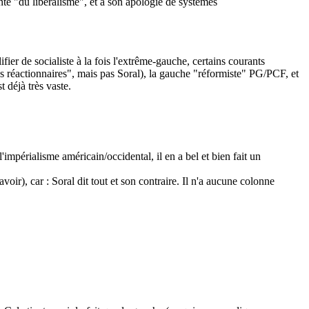
te "du libéralisme", et à son apologie de systèmes
lifier de socialiste à la fois l'extrême-gauche, certains courants
es réactionnaires", mais pas Soral), la gauche "réformiste" PG/PCF, et
t déjà très vaste.
impérialisme américain/occidental, il en a bel et bien fait un
ir), car : Soral dit tout et son contraire. Il n'a aucune colonne