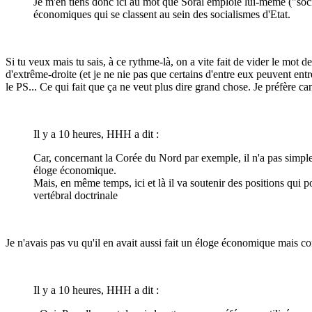
Je m'en tiens donc ici au mot que Soral emploie lui-même ("soci
économiques qui se classent au sein des socialismes d'Etat.
Si tu veux mais tu sais, à ce rythme-là, on a vite fait de vider le mot de
d'extrême-droite (et je ne nie pas que certains d'entre eux peuvent en
le PS... Ce qui fait que ça ne veut plus dire grand chose. Je préfère can
Il y a 10 heures, HHH a dit :
Car, concernant la Corée du Nord par exemple, il n'a pas simplem
éloge économique.
Mais, en même temps, ici et là il va soutenir des positions qui p
vertébral doctrinale
Je n'avais pas vu qu'il en avait aussi fait un éloge économique mais co
Il y a 10 heures, HHH a dit :