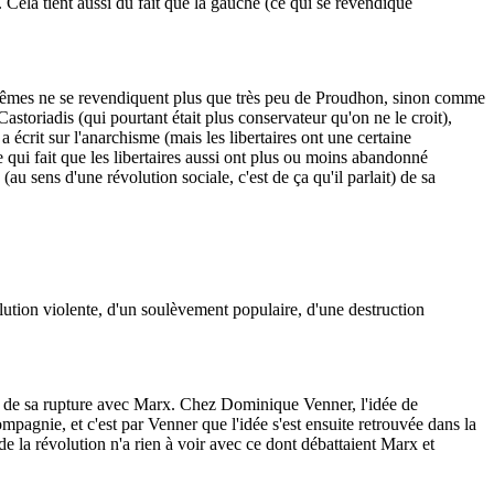
 Cela tient aussi du fait que la gauche (ce qui se revendique
 eux-mêmes ne se revendiquent plus que très peu de Proudhon, sinon comme
storiadis (qui pourtant était plus conservateur qu'on ne le croit),
écrit sur l'anarchisme (mais les libertaires ont une certaine
e qui fait que les libertaires aussi ont plus ou moins abandonné
(au sens d'une révolution sociale, c'est de ça qu'il parlait) de sa
lution violente, d'un soulèvement populaire, d'une destruction
.
pale de sa rupture avec Marx. Chez Dominique Venner, l'idée de
mpagnie, et c'est par Venner que l'idée s'est ensuite retrouvée dans la
e la révolution n'a rien à voir avec ce dont débattaient Marx et