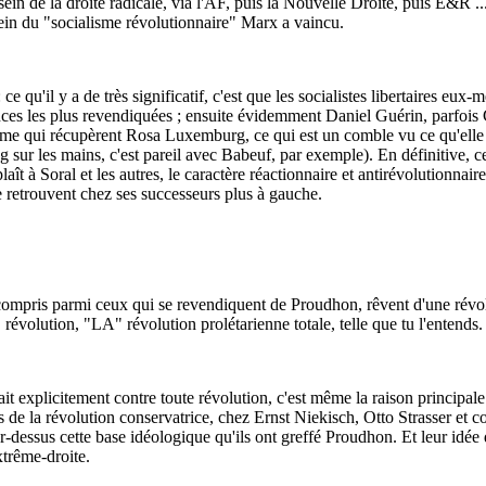
in de la droite radicale, via l'AF, puis la Nouvelle Droite, puis E&R ...
in du "socialisme révolutionnaire" Marx a vaincu.
ce qu'il y a de très significatif, c'est que les socialistes libertaires
ces les plus revendiquées ; ensuite évidemment Daniel Guérin, parfois Ca
ême qui récupèrent Rosa Luxemburg, ce qui est un comble vu ce qu'elle a 
g sur les mains, c'est pareil avec Babeuf, par exemple). En définitive, c
t à Soral et les autres, le caractère réactionnaire et antirévolutionnaire 
 le retrouvent chez ses successeurs plus à gauche.
y compris parmi ceux qui se revendiquent de Proudhon, rêvent d'une révo
révolution, "LA" révolution prolétarienne totale, telle que tu l'entends
était explicitement contre toute révolution, c'est même la raison princi
 de la révolution conservatrice, chez Ernst Niekisch, Otto Strasser et co
-dessus cette base idéologique qu'ils ont greffé Proudhon. Et leur idée d
xtrême-droite.