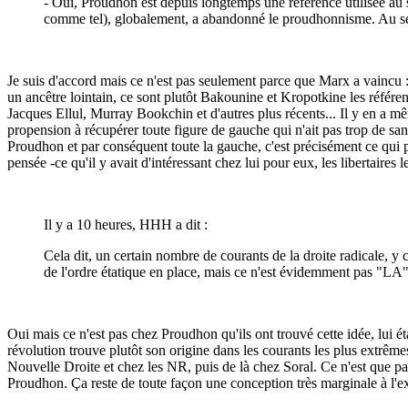
- Oui, Proudhon est depuis longtemps une référence utilisée au se
comme tel), globalement, a abandonné le proudhonnisme. Au se
Je suis d'accord mais ce n'est pas seulement parce que Marx a vaincu : 
un ancêtre lointain, ce sont plutôt Bakounine et Kropotkine les référen
Jacques Ellul, Murray Bookchin et d'autres plus récents... Il y en a m
propension à récupérer toute figure de gauche qui n'ait pas trop de san
Proudhon et par conséquent toute la gauche, c'est précisément ce qui plaî
pensée -ce qu'il y avait d'intéressant chez lui pour eux, les libertaires
Il y a 10 heures, HHH a dit :
Cela dit, un certain nombre de courants de la droite radicale, 
de l'ordre étatique en place, mais ce n'est évidemment pas "LA" 
Oui mais ce n'est pas chez Proudhon qu'ils ont trouvé cette idée, lui 
révolution trouve plutôt son origine dans les courants les plus extrêmes
Nouvelle Droite et chez les NR, puis de là chez Soral. Ce n'est que par
Proudhon. Ça reste de toute façon une conception très marginale à l'e