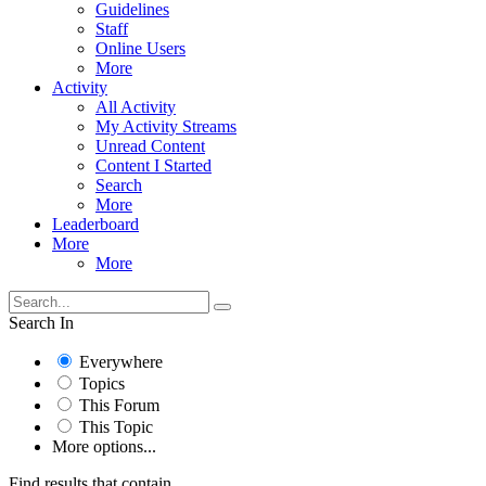
Guidelines
Staff
Online Users
More
Activity
All Activity
My Activity Streams
Unread Content
Content I Started
Search
More
Leaderboard
More
More
Search In
Everywhere
Topics
This Forum
This Topic
More options...
Find results that contain...