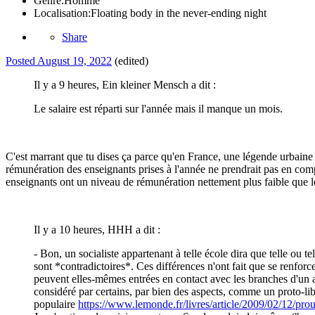
Genre:
Homme
Localisation:
Floating body in the never-ending night
Share
Posted
August 19, 2022
(edited)
Il y a 9 heures, Ein kleiner Mensch a dit :
Le salaire est réparti sur l'année mais il manque un mois.
C'est marrant que tu dises ça parce qu'en France, une légende urbaine ve
rémunération des enseignants prises à l'année ne prendrait pas en compte
enseignants ont un niveau de rémunération nettement plus faible que le
Il y a 10 heures, HHH a dit :
- Bon, un socialiste appartenant à telle école dira que telle ou t
sont *contradictoires*. Ces différences n'ont fait que se renfor
peuvent elles-mêmes entrées en contact avec les branches d'un au
considéré par certains, par bien des aspects, comme un proto-lib
populaire
https://www.lemonde.fr/livres/article/2009/02/12/p