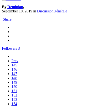
By
Deminion
,
September 10, 2019
in
Discussion générale
Share
Followers
3
Prev
145
146
147
148
149
150
151
152
153
154