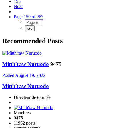
155
Next
Page 150 of 263
Recommended Posts
Mitth'raw Nuruodo
9475
Posted
August 19, 2022
Mitth'raw Nuruodo
Directeur de tournée
Membres
9475
11962 posts