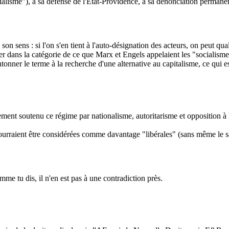
alisme"), à sa défense de l'Etat-Providence, à sa dénonciation permanen
 son sens : si l'on s'en tient à l'auto-désignation des acteurs, on peut qua
trer dans la catégorie de ce que Marx et Engels appelaient les "socialism
tonner le terme à la recherche d'une alternative au capitalisme, ce qui es
ent soutenu ce régime par nationalisme, autoritarisme et opposition à l'
ourraient être considérées comme davantage "libérales" (sans même le savo
mme tu dis, il n'en est pas à une contradiction près.