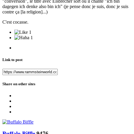
"conversion", le titre avec Eisbrecher sort ou il chante "ich bin
dagegen ich denke also bin ich" (je pense donc je suis, donc je suis
contre ça [la religion]...)
C'est cocasse.
1
1
Link to post
Share on other sites
Buffalo Biffle
9476