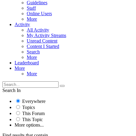
Guidelines
Staff
Online Users
More
Activity
All Activity
My Activity Streams
Unread Content
Content I Started
Search
More
Leaderboard
More
More
Search In
Everywhere
Topics
This Forum
This Topic
More options...
Find results that contain...