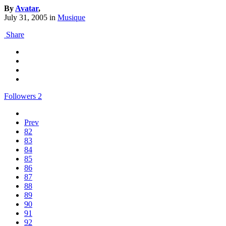
By
Avatar
,
July 31, 2005
in
Musique
Share
Followers
2
Prev
82
83
84
85
86
87
88
89
90
91
92