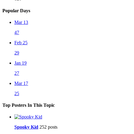
Popular Days
Mar 13
47
Feb 25
29
Jan 19
27
Mar 17
25
Top Posters In This Topic
Spooky Kid
252 posts