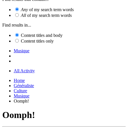
Any
of my search term words
All
of my search term words
Find results in...
Content titles and body
Content titles only
Musique
All Activity
Home
Généraliste
Culture
Musique
Oomph!
Oomph!