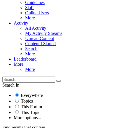
Guidelines
Staff
Online Users
More
Activity
All Activity
My Activity Streams
Unread Content
Content I Started
Search
More
Leaderboard
More
More
Search In
Everywhere
Topics
This Forum
This Topic
More options...
Find results that contain...