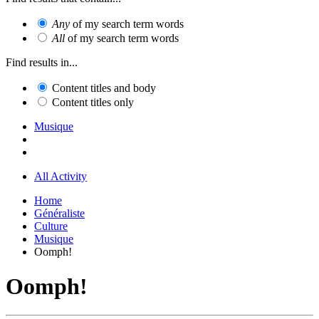
Any
of my search term words
All
of my search term words
Find results in...
Content titles and body
Content titles only
Musique
All Activity
Home
Généraliste
Culture
Musique
Oomph!
Oomph!