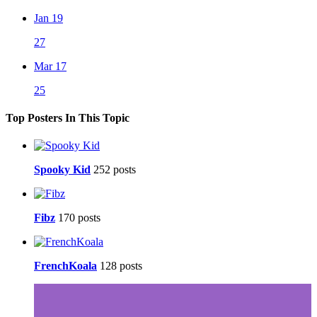
Jan 19
27
Mar 17
25
Top Posters In This Topic
Spooky Kid
252 posts
Fibz
170 posts
FrenchKoala
128 posts