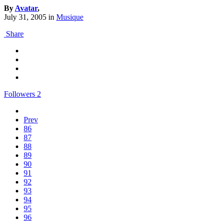
By
Avatar
,
July 31, 2005
in
Musique
Share
Followers
2
Prev
86
87
88
89
90
91
92
93
94
95
96