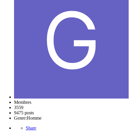
Membres
3559
9475 posts
Genre:
Homme
Share