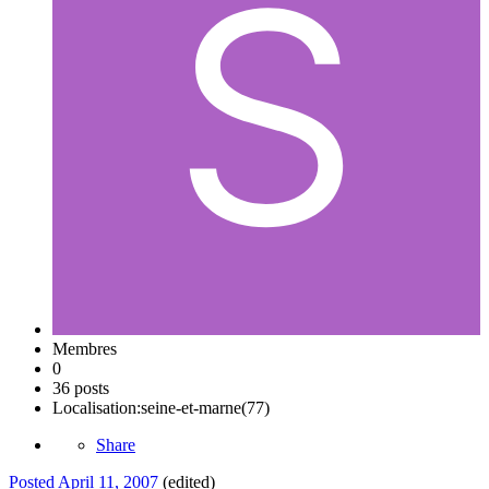
Membres
0
36 posts
Localisation:
seine-et-marne(77)
Share
Posted
April 11, 2007
(edited)