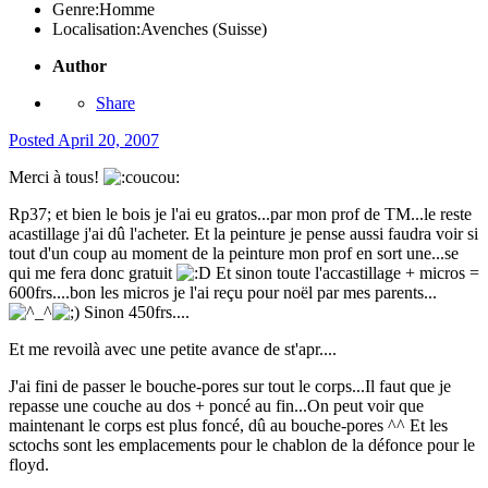
Genre:
Homme
Localisation:
Avenches (Suisse)
Author
Share
Posted
April 20, 2007
Merci à tous!
Rp37; et bien le bois je l'ai eu gratos...par mon prof de TM...le reste
acastillage j'ai dû l'acheter. Et la peinture je pense aussi faudra voir si
tout d'un coup au moment de la peinture mon prof en sort une...se
qui me fera donc gratuit
Et sinon toute l'accastillage + micros =
600frs....bon les micros je l'ai reçu pour noël par mes parents...
Sinon 450frs....
Et me revoilà avec une petite avance de st'apr....
J'ai fini de passer le bouche-pores sur tout le corps...Il faut que je
repasse une couche au dos + poncé au fin...On peut voir que
maintenant le corps est plus foncé, dû au bouche-pores ^^ Et les
sctochs sont les emplacements pour le chablon de la défonce pour le
floyd.