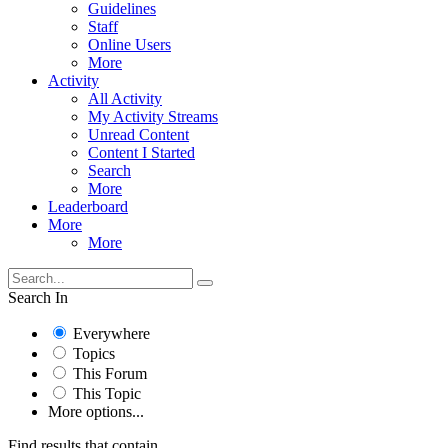
Guidelines
Staff
Online Users
More
Activity
All Activity
My Activity Streams
Unread Content
Content I Started
Search
More
Leaderboard
More
More
Search In
Everywhere
Topics
This Forum
This Topic
More options...
Find results that contain...