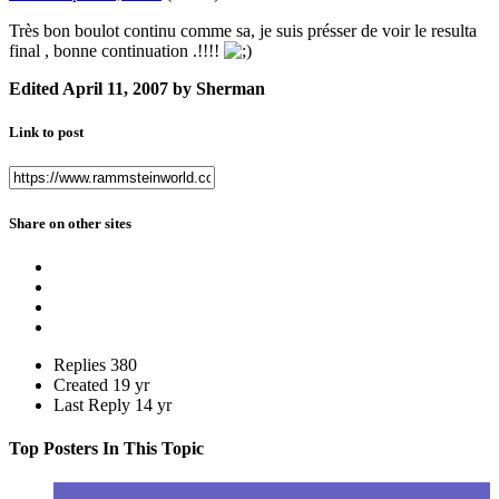
Très bon boulot continu comme sa, je suis présser de voir le resulta
final , bonne continuation .!!!!
Edited
April 11, 2007
by Sherman
Link to post
Share on other sites
Replies
380
Created
19 yr
Last Reply
14 yr
Top Posters In This Topic