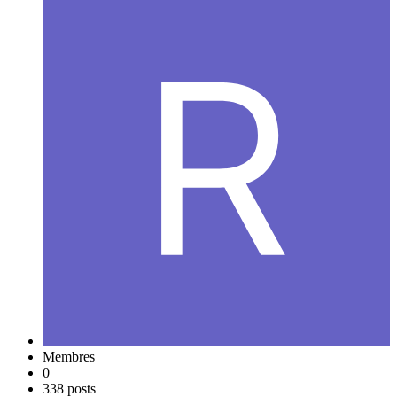
Membres
0
338 posts