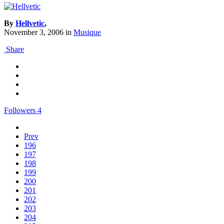
By
Hellvetic
,
November 3, 2006
in
Musique
Share
Followers
4
Prev
196
197
198
199
200
201
202
203
204