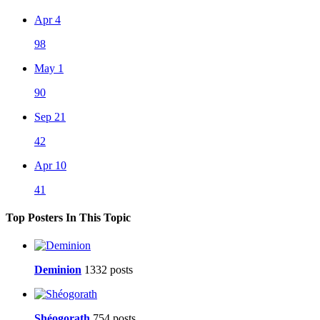
Apr 4
98
May 1
90
Sep 21
42
Apr 10
41
Top Posters In This Topic
Deminion
1332 posts
Shéogorath
754 posts