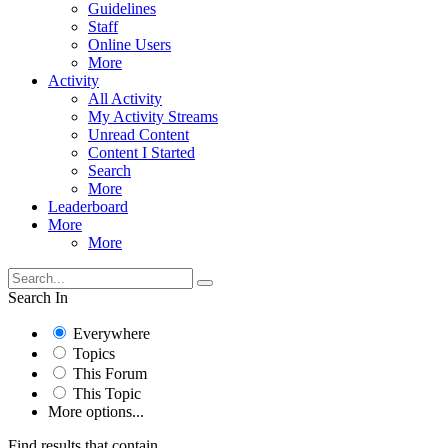
Guidelines
Staff
Online Users
More
Activity
All Activity
My Activity Streams
Unread Content
Content I Started
Search
More
Leaderboard
More
More
Search In
Everywhere
Topics
This Forum
This Topic
More options...
Find results that contain...