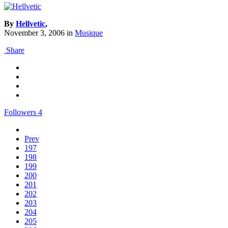
By
Hellvetic
,
November 3, 2006
in
Musique
Share
Followers
4
Prev
197
198
199
200
201
202
203
204
205