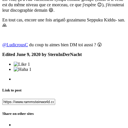
est du même niveau que ce morceau, ce que j'espère
😊
), j'écouterai
leur discographie demain
😄
.
En tout cas, encore une fois arigatô gozaimasu Seppuku Kiddu- san.
🙏
@LudicrousC
du coup tu aimes bien DM toi aussi ?
😮
Edited
June 9, 2020
by SternInDerNacht
1
1
Link to post
Share on other sites