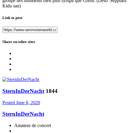
groupe des dissidents bien plus sympa que Ghost. (Déso' Seppuku
Kidu san)
Link to post
Share on other sites
SternInDerNacht
1844
Posted
June 8, 2020
SternInDerNacht
Amateur de concert