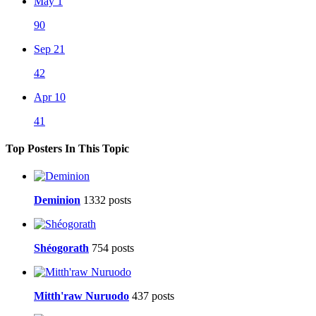
May 1
90
Sep 21
42
Apr 10
41
Top Posters In This Topic
Deminion
1332 posts
Shéogorath
754 posts
Mitth'raw Nuruodo
437 posts