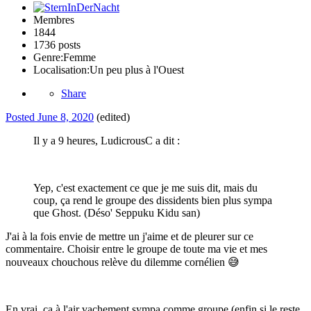
Membres
1844
1736 posts
Genre:
Femme
Localisation:
Un peu plus à l'Ouest
Share
Posted
June 8, 2020
(edited)
Il y a 9 heures, LudicrousC a dit :
Yep, c'est exactement ce que je me suis dit, mais du
coup, ça rend le groupe des dissidents bien plus sympa
que Ghost. (Déso' Seppuku Kidu san)
J'ai à la fois envie de mettre un j'aime et de pleurer sur ce
commentaire. Choisir entre le groupe de toute ma vie et mes
nouveaux chouchous relève du dilemme cornélien
😅
En vrai, ça à l'air vachement sympa comme groupe (enfin si le reste