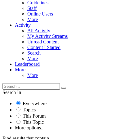
Guidelines
Staff
Online Users
More
Activity
All Activity
My Activity Streams
Unread Content
Content I Started
Search
More
Leaderboard
More
More
Search In
Everywhere
Topics
This Forum
This Topic
More options...
Find results that contain...