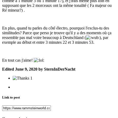
comme à 1 minute 3 ou 1 minute 17), et j'irais même plus loin en
supposant que les 2 morceaux ont la même tonalité ( Fa majeur ou
Ré mineur?) .
En plus, quand tu parles du côté électro, pourquoi l'exclus-tu des
similitudes? Parce que perso je trouve qu'il y a des moments où ça
ressemble pas mal voire beaucoup à Deutschland (
), par
exemple au début et entre 3 minutes 22 et 3 minutes 53.
En tout cas j'aime!
Edited
June 9, 2020
by SternInDerNacht
1
Link to post