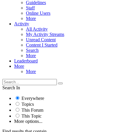
Guidelines
Staff
Online Users
More
Activity
All Activity
My Activity Streams
Unread Content
Content I Started
Search
More
Leaderboard
More
More
Search In
Everywhere
Topics
This Forum
This Topic
More options...
Find results that contain...