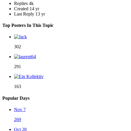
Replies
4k
Created
14 yr
Last Reply
13 yr
Top Posters In This Topic
302
291
163
Popular Days
Nov 7
269
Oct 28