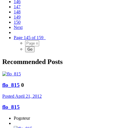
146
147
148
149
150
Next
Page 145 of 159
Recommended Posts
flo_815
0
Posted
April 21, 2012
flo_815
Pogoteur