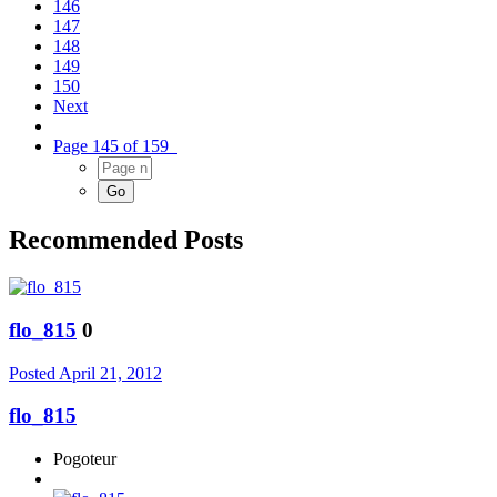
146
147
148
149
150
Next
Page 145 of 159
Recommended Posts
flo_815
0
Posted
April 21, 2012
flo_815
Pogoteur