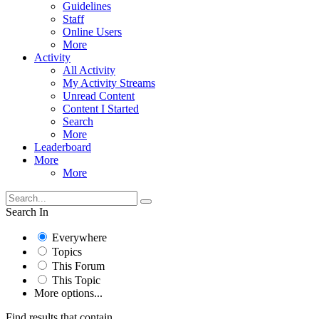
Guidelines
Staff
Online Users
More
Activity
All Activity
My Activity Streams
Unread Content
Content I Started
Search
More
Leaderboard
More
More
Search In
Everywhere
Topics
This Forum
This Topic
More options...
Find results that contain...