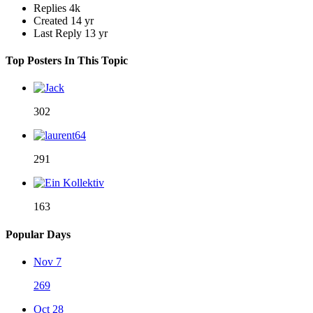
Replies
4k
Created
14 yr
Last Reply
13 yr
Top Posters In This Topic
302
291
163
Popular Days
Nov 7
269
Oct 28