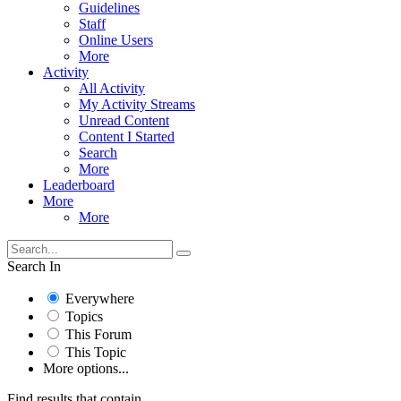
Guidelines
Staff
Online Users
More
Activity
All Activity
My Activity Streams
Unread Content
Content I Started
Search
More
Leaderboard
More
More
Search In
Everywhere
Topics
This Forum
This Topic
More options...
Find results that contain...