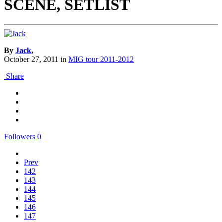
SCENE, SETLIST
By
Jack
,
October 27, 2011
in
MIG tour 2011-2012
Share
Followers
0
Prev
142
143
144
145
146
147