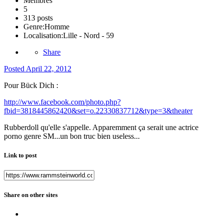
Membres
5
313 posts
Genre:
Homme
Localisation:
Lille - Nord - 59
Share
Posted
April 22, 2012
Pour Bück Dich :
http://www.facebook.com/photo.php?
fbid=3818445862420&set=o.22330837712&type=3&theater
Rubberdoll qu'elle s'appelle. Apparemment ça serait une actrice
porno genre SM...un bon truc bien useless...
Link to post
Share on other sites