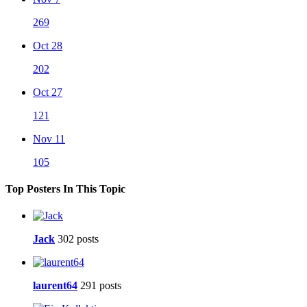
269
Oct 28
202
Oct 27
121
Nov 11
105
Top Posters In This Topic
Jack
302 posts
laurent64
291 posts