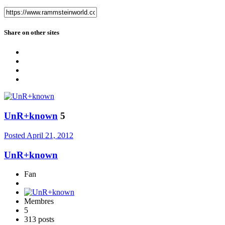
Share on other sites
UnR+known
5
Posted
April 21, 2012
UnR+known
Fan
Membres
5
313 posts