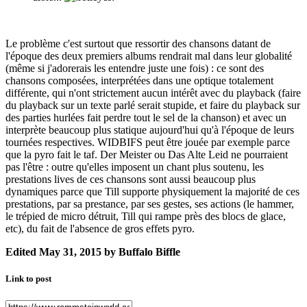
Le problème c'est surtout que ressortir des chansons datant de
l'époque des deux premiers albums rendrait mal dans leur globalité
(même si j'adorerais les entendre juste une fois) : ce sont des
chansons composées, interprétées dans une optique totalement
différente, qui n'ont strictement aucun intérêt avec du playback (faire
du playback sur un texte parlé serait stupide, et faire du playback sur
des parties hurlées fait perdre tout le sel de la chanson) et avec un
interprète beaucoup plus statique aujourd'hui qu'à l'époque de leurs
tournées respectives. WIDBIFS peut être jouée par exemple parce
que la pyro fait le taf. Der Meister ou Das Alte Leid ne pourraient
pas l'être : outre qu'elles imposent un chant plus soutenu, les
prestations lives de ces chansons sont aussi beaucoup plus
dynamiques parce que Till supporte physiquement la majorité de ces
prestations, par sa prestance, par ses gestes, ses actions (le hammer,
le trépied de micro détruit, Till qui rampe près des blocs de glace,
etc), du fait de l'absence de gros effets pyro.
Edited
May 31, 2015
by Buffalo Biffle
Link to post