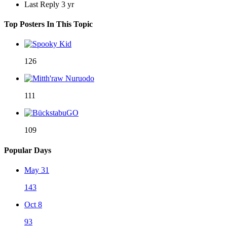
Last Reply
3 yr
Top Posters In This Topic
126
111
109
Popular Days
May 31
143
Oct 8
93