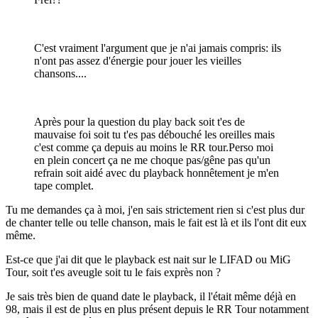
C'est vraiment l'argument que je n'ai jamais compris: ils
n'ont pas assez d'énergie pour jouer les vieilles
chansons....
Après pour la question du play back soit t'es de
mauvaise foi soit tu t'es pas débouché les oreilles mais
c'est comme ça depuis au moins le RR tour.Perso moi
en plein concert ça ne me choque pas/gêne pas qu'un
refrain soit aidé avec du playback honnêtement je m'en
tape complet.
Tu me demandes ça à moi, j'en sais strictement rien si c'est plus dur
de chanter telle ou telle chanson, mais le fait est là et ils l'ont dit eux
même.
Est-ce que j'ai dit que le playback est nait sur le LIFAD ou MiG
Tour, soit t'es aveugle soit tu le fais exprès non ?
Je sais très bien de quand date le playback, il l'était même déjà en
98, mais il est de plus en plus présent depuis le RR Tour notamment