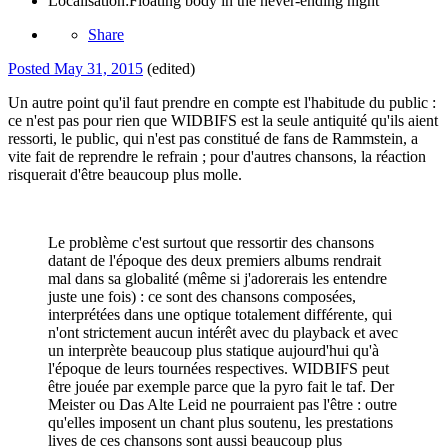
Localisation:
Floating body in the never-ending night
Share
Posted
May 31, 2015
(edited)
Un autre point qu'il faut prendre en compte est l'habitude du public :
ce n'est pas pour rien que WIDBIFS est la seule antiquité qu'ils aient
ressorti, le public, qui n'est pas constitué de fans de Rammstein, a
vite fait de reprendre le refrain ; pour d'autres chansons, la réaction
risquerait d'être beaucoup plus molle.
Le problème c'est surtout que ressortir des chansons
datant de l'époque des deux premiers albums rendrait
mal dans sa globalité (même si j'adorerais les entendre
juste une fois) : ce sont des chansons composées,
interprétées dans une optique totalement différente, qui
n'ont strictement aucun intérêt avec du playback et avec
un interprète beaucoup plus statique aujourd'hui qu'à
l'époque de leurs tournées respectives. WIDBIFS peut
être jouée par exemple parce que la pyro fait le taf. Der
Meister ou Das Alte Leid ne pourraient pas l'être : outre
qu'elles imposent un chant plus soutenu, les prestations
lives de ces chansons sont aussi beaucoup plus