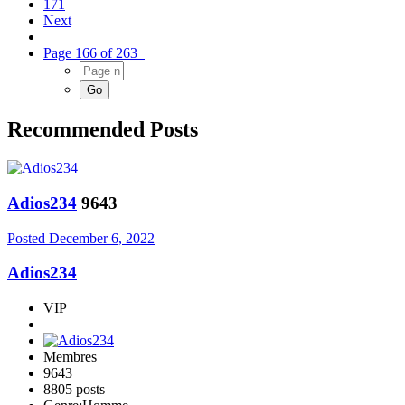
171
Next
Page 166 of 263
Recommended Posts
Adios234
9643
Posted
December 6, 2022
Adios234
VIP
Membres
9643
8805 posts