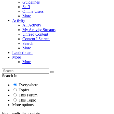
Guidelines
Staff
Online Users
More
Activity
All Activity
My Activity Streams
Unread Content
Content I Started
Search
More
Leaderboard
More
More
Search In
Everywhere
Topics
This Forum
This Topic
More options...
Find results that contain...