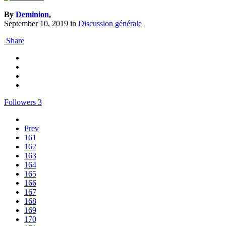
By
Deminion
,
September 10, 2019
in
Discussion générale
Share
Followers
3
Prev
161
162
163
164
165
166
167
168
169
170