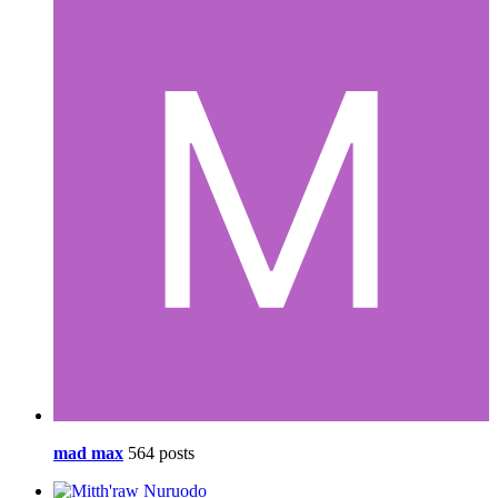
mad max
564 posts