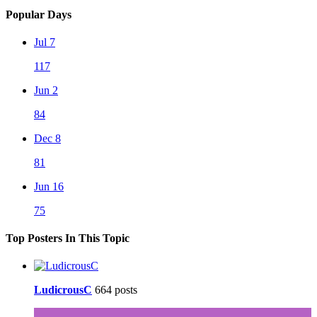
Popular Days
Jul 7
117
Jun 2
84
Dec 8
81
Jun 16
75
Top Posters In This Topic
LudicrousC
664 posts