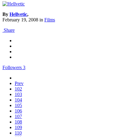
By
Hellvetic
,
February 19, 2008
in
Films
Share
Followers
3
Prev
102
103
104
105
106
107
108
109
110