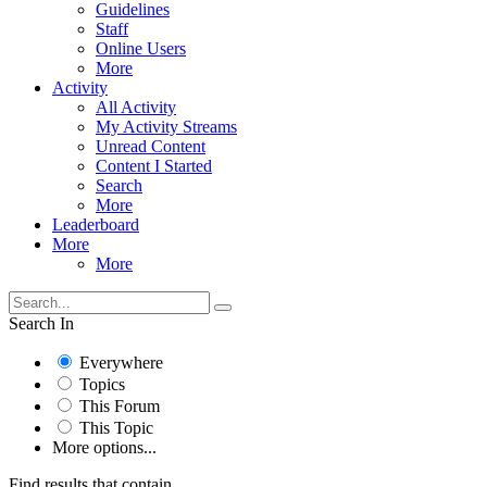
Guidelines
Staff
Online Users
More
Activity
All Activity
My Activity Streams
Unread Content
Content I Started
Search
More
Leaderboard
More
More
Search In
Everywhere
Topics
This Forum
This Topic
More options...
Find results that contain...