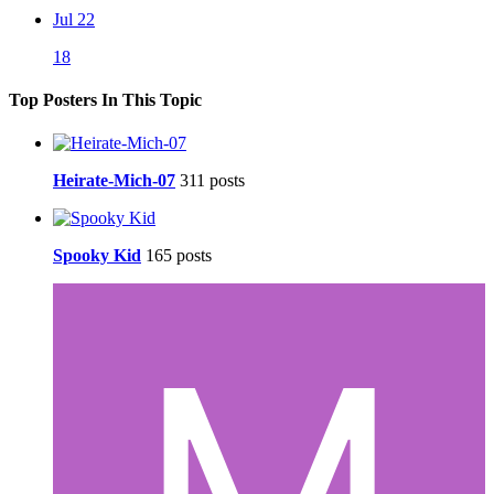
Jul 22
18
Top Posters In This Topic
Heirate-Mich-07
311 posts
Spooky Kid
165 posts