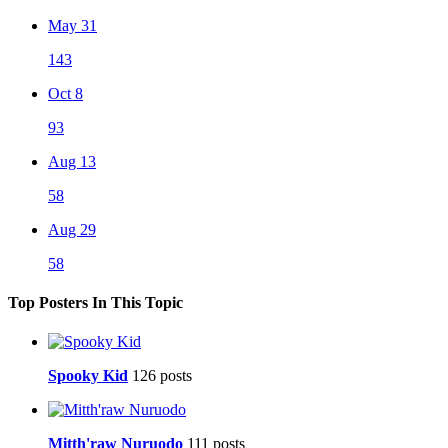
May 31
143
Oct 8
93
Aug 13
58
Aug 29
58
Top Posters In This Topic
Spooky Kid
126 posts
Mitth'raw Nuruodo
111 posts