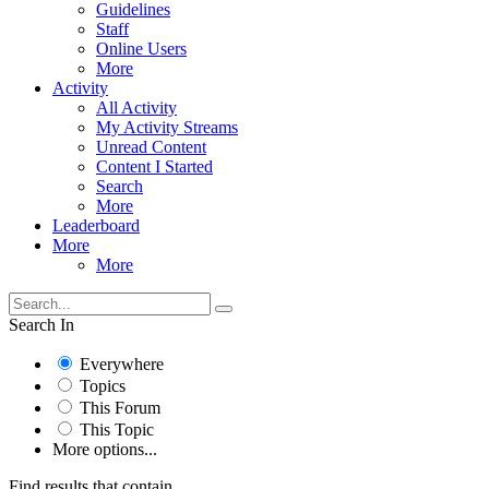
Guidelines
Staff
Online Users
More
Activity
All Activity
My Activity Streams
Unread Content
Content I Started
Search
More
Leaderboard
More
More
Search In
Everywhere
Topics
This Forum
This Topic
More options...
Find results that contain...