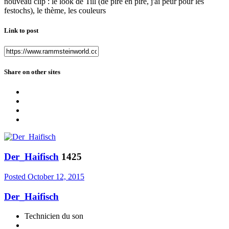
nouveau clip : le look de Till (de pire en pire, j'ai peur pour les
festochs), le thème, les couleurs
Link to post
Share on other sites
Der_Haifisch
1425
Posted
October 12, 2015
Der_Haifisch
Technicien du son