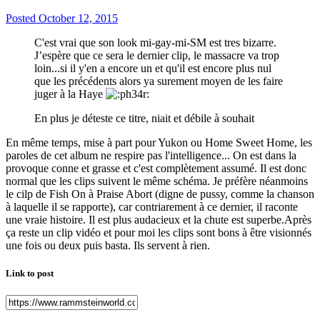
Posted
October 12, 2015
C'est vrai que son look mi-gay-mi-SM est tres bizarre.
J’espère que ce sera le dernier clip, le massacre va trop
loin...si il y'en a encore un et qu'il est encore plus nul
que les précédents alors ya surement moyen de les faire
juger à la Haye
En plus je déteste ce titre, niait et débile à souhait
En même temps, mise à part pour Yukon ou Home Sweet Home, les
paroles de cet album ne respire pas l'intelligence... On est dans la
provoque conne et grasse et c'est complètement assumé. Il est donc
normal que les clips suivent le même schéma. Je préfère néanmoins
le cilp de Fish On à Praise Abort (digne de pussy, comme la chanson
à laquelle il se rapporte), car contriarement à ce dernier, il raconte
une vraie histoire. Il est plus audacieux et la chute est superbe.Après
ça reste un clip vidéo et pour moi les clips sont bons à être visionnés
une fois ou deux puis basta. Ils servent à rien.
Link to post