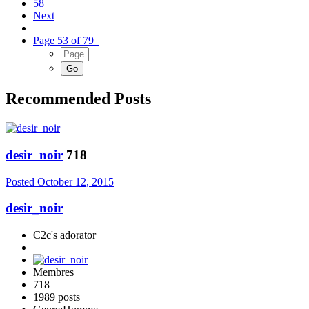
58
Next
Page 53 of 79
Recommended Posts
desir_noir
718
Posted
October 12, 2015
desir_noir
C2c's adorator
Membres
718
1989 posts